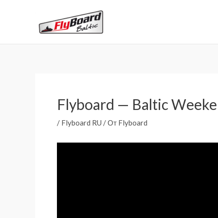
Перейти
к
содержимому
Flyboard — Baltic Week
/
Flyboard RU
/ От
Flyboard