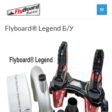
Перейти
Глав
к
содержимому
мен
Flyboard® Legend Б/У