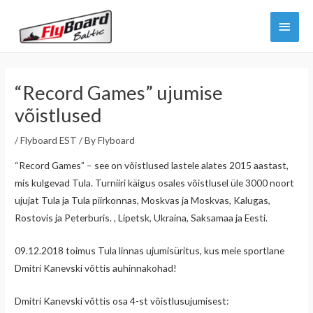
Skip
Main
to
content
Menu
“Record Games” ujumise
võistlused
/
Flyboard EST
/ By
Flyboard
“Record Games” – see on võistlused lastele alates 2015 aastast,
mis kulgevad Tula. Turniiri käigus osales võistlusel üle 3000 noort
ujujat Tula ja Tula piirkonnas, Moskvas ja Moskvas, Kalugas,
Rostovis ja Peterburis. , Lipetsk, Ukraina, Saksamaa ja Eesti.
09.12.2018 toimus Tula linnas ujumisüritus, kus meie sportlane
Dmitri Kanevski võttis auhinnakohad!
Dmitri Kanevski võttis osa 4-st võistlusujumisest: