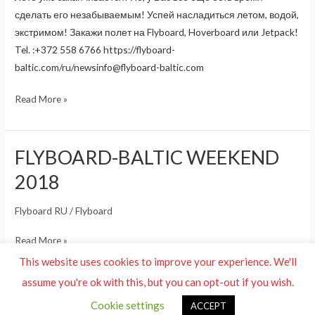
сделать его незабываемым! Успей насладиться летом, водой,
экстримом! Закажи полет на Flyboard, Hoverboard или Jetpack!
Tel. :+372 558 6766 https://flyboard-
baltic.com/ru/
newsinfo@flyboard-baltic.com
Успей
Read More »
насладиться
летом!
Закажи
FLYBOARD-BALTIC WEEKEND
полет!
2018
Flyboard RU
/
Flyboard
FLYBOARD-
Read More »
BALTIC
This website uses cookies to improve your experience. We'll
WEEKEND
assume you're ok with this, but you can opt-out if you wish.
2018
Post
←
Previous
1
2
3
4
Next
→
Cookie settings
ACCEPT