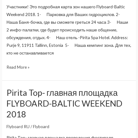
Участники! Это подробная карта зон нашего Flyboard-Baltic
Weekend 2018. 1- Парковка для Ваших гидроциклов. 2-
Наша Баня-бочка, где вы сможете греться 24 часа 3- Наши
2 инфо-палатки, где будет происходить наше общение,
обсуждения, отдых. 4- Наш отель -Pirita Spa Hotel. Address:
Purje 9, 11911 Tallinn, Estonia 5- Наша кемпинг зона. Для тех,
кто не останавливается
Карта
Read More »
Flyboard-
Baltic
Weekend
Pirita Top- главная площадка
2018
FLYBOARD-BALTIC WEEKEND
2018
Flyboard RU
/
Flyboard
Pirita Top- главная площадка проведения фестиваля