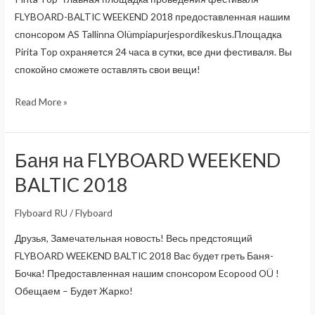
FLYBOARD-BALTIC WEEKEND 2018 предоставленная нашим
спонсором AS Tallinna Olümpiapurjespordikeskus.Площадка
Pirita Top охраняется 24 часа в сутки, все дни фестиваля. Вы
спокойно сможете оставлять свои вещи!
Pirita
Read More »
Top-
главная
площадка
Баня на FLYBOARD WEEKEND
FLYBOARD-
BALTIC 2018
BALTIC
WEEKEND
Flyboard RU
/
Flyboard
2018
Друзья, Замечательная новость! Весь предстоящий
FLYBOARD WEEKEND BALTIC 2018 Вас будет греть Баня-
Бочка! Предоставленная нашим спонсором Ecopood OÜ !
Обещаем – Будет Жарко!