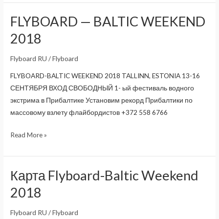
BALTIC
WEEKEND
FLYBOARD — BALTIC WEEKEND
2018
2018
Flyboard RU
/
Flyboard
FLYBOARD-BALTIC WEEKEND 2018 TALLINN, ESTONIA 13-16
СЕНТЯБРЯ ВХОД СВОБОДНЫЙ 1- ый фестиваль водного
экстрима в Прибалтике Установим рекорд Прибалтики по
массовому взлету флайбордистов +372 558 6766
FLYBOARD
Read More »
—
BALTIC
WEEKEND
Карта Flyboard-Baltic Weekend
2018
2018
Flyboard RU
/
Flyboard