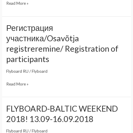
Баня
Read More »
на
FLYBOARD
WEEKEND
Регистрация
BALTIC
участника/Osavõtja
2018
registreremine/ Registration of
participants
Flyboard RU
/
Flyboard
Регистрация
Read More »
участника/Osavõtja
registreremine/
Registration
FLYBOARD-BALTIC WEEKEND
of
2018! 13.09-16.09.2018
participants
Flyboard RU
/
Flyboard