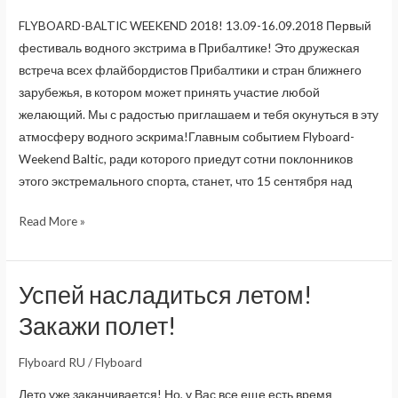
FLYBOARD-BALTIC WEEKEND 2018! 13.09-16.09.2018 Первый
фестиваль водного экстрима в Прибалтике! Это дружеская
встреча всех флайбордистов Прибалтики и стран ближнего
зарубежья, в котором может принять участие любой
желающий. Мы с радостью приглашаем и тебя окунуться в эту
атмосферу водного эскрима!Главным событием Flyboard-
Weekend Baltic, ради которого приедут сотни поклонников
этого экстремального спорта, станет, что 15 сентября над
FLYBOARD-
Read More »
BALTIC
WEEKEND
2018!
Успей насладиться летом!
13.09-
Закажи полет!
16.09.2018
Flyboard RU
/
Flyboard
Лето уже заканчивается! Но, у Вас все еще есть время