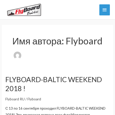
Перейти
Глав
к
содержимому
мен
Имя автора: Flyboard
FLYBOARD-BALTIC WEEKEND
2018 !
Flyboard RU
/
Flyboard
С 13 по 16 сентября проходил FLYBOARD-BALTIC WEEKEND
2018! Это дружеская встреча всех флайбордистов