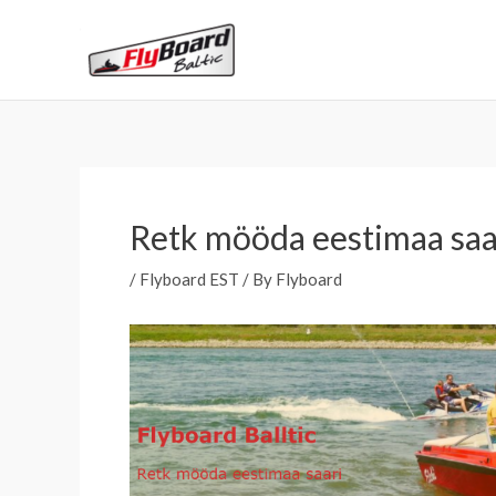
Skip
to
content
Retk mööda eestimaa saa
/
Flyboard EST
/ By
Flyboard