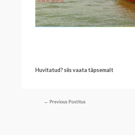
Huvitatud? siis vaata täpsemalt
Post
←
Previous Postitus
navigation