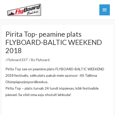
Skip
Main
to
content
Menu
Pirita Top- peamine plats
FLYBOARD-BALTIC WEEKEND
2018
/
Flyboard EST
/ By
Flyboard
Pirita Top see on peamine plats FLYBOARD-BALTIC WEEKEND
2018 festivalis, selle plats pakub meie sponsor -AS Tallinna
Olümpiapurjespordikeskus.
Pirita Top – plats turvab 24 tundi ööpäevas, kõik festivalide
päevad. Sa võid oma asju ohutult lahkuda!