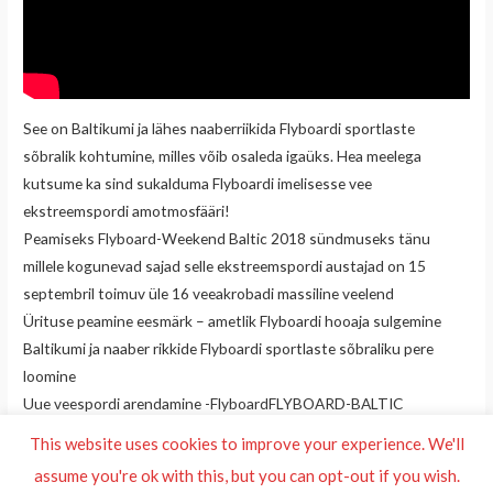
See on Baltikumi ja lähes naaberriikida Flyboardi sportlaste
sõbralik kohtumine, milles võib osaleda igaüks. Hea meelega
kutsume ka sind sukalduma Flyboardi imelisesse vee
ekstreemspordi amotmosfääri!
Peamiseks Flyboard-Weekend Baltic 2018 sündmuseks tänu
millele kogunevad sajad selle ekstreemspordi austajad on 15
septembril toimuv üle 16 veeakrobadi massiline veelend
Ürituse peamine eesmärk – ametlik Flyboardi hooaja sulgemine
Baltikumi ja naaber rikkide Flyboardi sportlaste sõbraliku pere
loomine
Uue veespordi arendamine -FlyboardFLYBOARD-BALTIC
WEEKEND 2018!
This website uses cookies to improve your experience. We'll
assume you're ok with this, but you can opt-out if you wish.